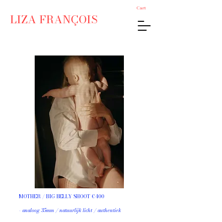
Cart
LIZA FRANÇOIS
MOTHER / BIG BELLY SHOOT €400
- analoog 35mm / natuurlijk licht / authentiek