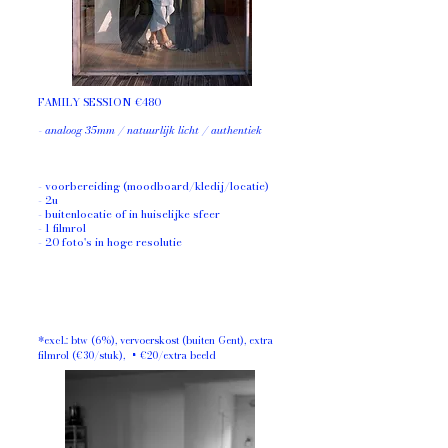
FAMILY SESSION €480
- analoog 35mm / natuurlijk licht / authentiek
- voorbereiding (moodboard/kledij/locatie)
- 2u
-
buitenlocatie of in huiselijke sfeer
- 1 filmrol
- 20 foto's in hoge resolutie
*excl.: btw (6%), vervoerskost (buiten Gent), extra
filmrol (€30/stuk), + €20/extra beeld