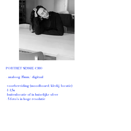
PORTRET SESSIE €380
- analoog 35mm/ digitaal
-voorbereiding (moodboard/kledij/locatie)
-1-1,5u
-buitenlocatie of in huiselijke sfeer
- 5 foto's in hoge resolutie