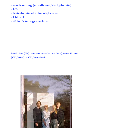
- voorbereiding (moodboard/kledij/locatie)
- 1-2u
- buitenlocatie of in huiselijke sfeer
- 1 filmrol
- 20 foto's in hoge resolutie
*excl.: btw (6%), vervoerskost (buiten Gent), extra filmrol
(€30/stuk), + €20/extra beeld